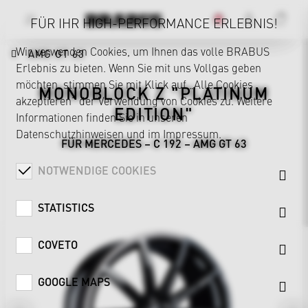
FÜR IHR HIGH-PERFORMANCE ERLEBNIS!
Wir verwenden Cookies, um Ihnen das volle BRABUS
AMG GT 63
Erlebnis zu bieten. Wenn Sie mit uns Vollgas geben
möchten, stimmen Sie mit Klick auf „Alle Cookies
MONOBLOCK Z "PLATINUM
akzeptieren“ der Verwendung von Cookies zu. Weitere
EDITION"
Informationen finden Sie in unseren
Datenschutzhinweisen
und im
Impressum
.
FÜR MERCEDES – C 192 – AMG GT 63
NOTWENDIGE COOKIES
STATISTICS
COVETO
GOOGLE MAPS