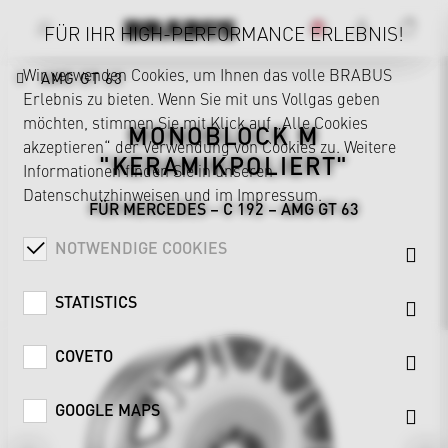
FÜR IHR HIGH-PERFORMANCE ERLEBNIS!
Wir verwenden Cookies, um Ihnen das volle BRABUS
AMG GT 63
Erlebnis zu bieten. Wenn Sie mit uns Vollgas geben
möchten, stimmen Sie mit Klick auf „Alle Cookies
MONOBLOCK M
akzeptieren“ der Verwendung von Cookies zu. Weitere
"KERAMIKPOLIERT"
Informationen finden Sie in unseren
Datenschutzhinweisen
und im
Impressum
.
FÜR MERCEDES – C 192 – AMG GT 63
NOTWENDIGE COOKIES
STATISTICS
COVETO
GOOGLE MAPS