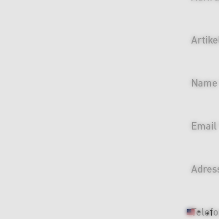
Artike
Name
Email
Adres
Telef
+1
United