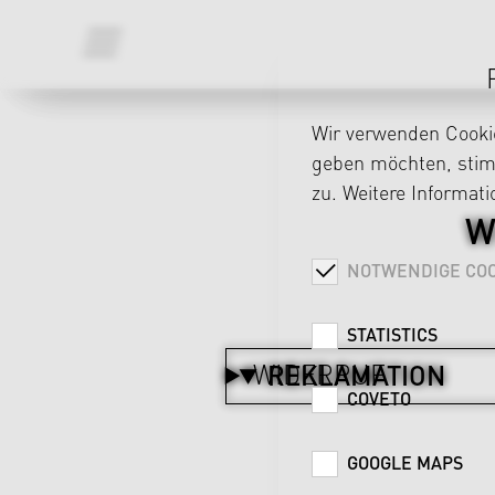
Wir verwenden Cookie
geben möchten, stimm
zu. Weitere Informat
W
NOTWENDIGE COO
STATISTICS
WIDERRUF
REKLAMATION
COVETO
GOOGLE MAPS