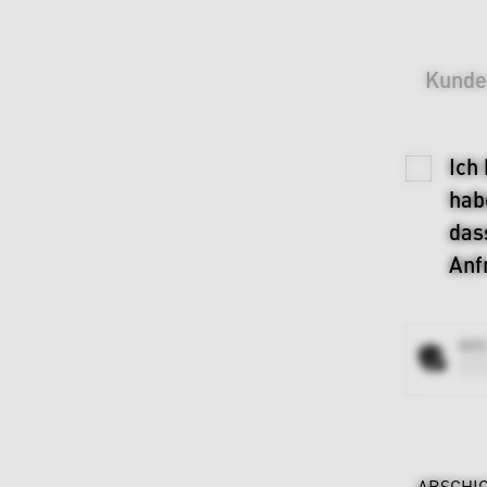
States
+1
Kund
Ich
hab
das
Anf
Anti
ABSCHI