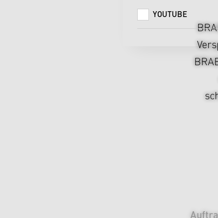
YOUTUBE
BRAB
Vers
BRABU
sc
Auftr