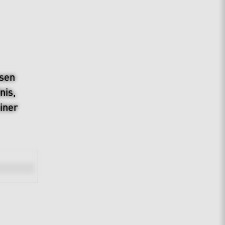
sen
nis,
iner