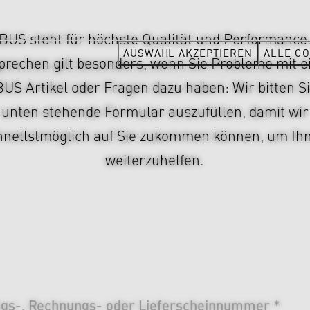
US steht für höchste Qualität und Performance
AUSWAHL AKZEPTIEREN
ALLE CO
prechen gilt besonders, wenn Sie Probleme mit 
S Artikel oder Fragen dazu haben: Wir bitten S
unten stehende Formular auszufüllen, damit wir
hnellstmöglich auf Sie zukommen können, um Ih
weiterzuhelfen.
ags-, Rechnungs- oder Lieferscheinnummer *