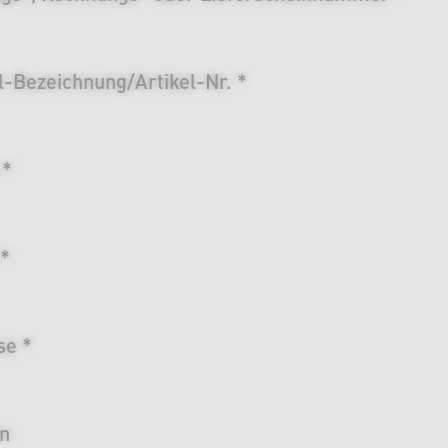
l-Bezeichnung/Artikel-Nr. *
 *
 *
se *
on