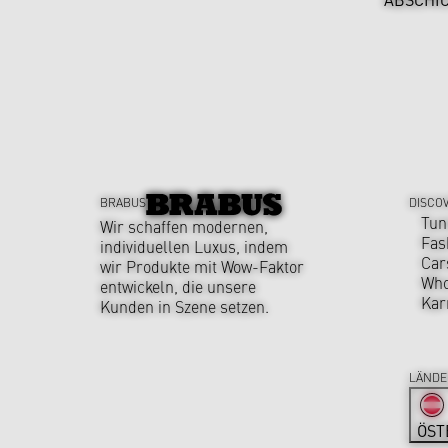
BRABUS
DISCO
Tun
Wir schaffen modernen,
Fas
individuellen Luxus, indem
Car
wir Produkte mit Wow-Faktor
Who
entwickeln, die unsere
Kar
Kunden in Szene setzen.
LÄNDE
ÖST