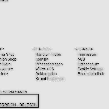
VER
GET IN TOUCH
INFORMATION
ing Shop
Händler finden
Impressum
hion Shop
Kontakt
AGB
s4Sale
Presseanfragen
Datenschutz
 we are
Widerruf &
Cookie Settings
riere
Reklamation
Barrierefreiheit
Brand Protection
R-/SPRACHVERSION
ERREICH - DEUTSCH