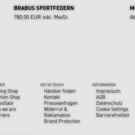
BRABUS SPORTFEDERN
M
780,00 EUR
inkl. MwSt.
A
VER
GET IN TOUCH
INFORMATION
ing Shop
Händler finden
Impressum
hion Shop
Kontakt
AGB
s4Sale
Presseanfragen
Datenschutz
 we are
Widerruf &
Cookie Settings
riere
Reklamation
Barrierefreiheit
Brand Protection