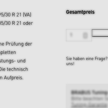
Gesamtpreis
5/30 R 21 (VA)
05/30 R 21 oder
ne Prüfung der
pletten
Sie haben eine Frage
stungs- und
uns!
Die technisch
n Aufpreis.
BRABUS Tuning
Bitte beachten S
Tuning-Garantie