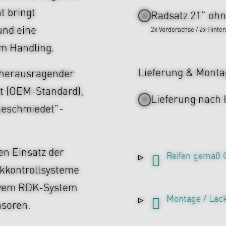
t bringt
Radsatz 21" oh
und eine
2x Vorderachse / 2x Hinte
em Handling.
Lieferung & Monta
 herausragender
igt (OEM-Standard),
Lieferung nach
Geschmiedet"-
en Einsatz der
Reifen gemäß 
kkontrollsysteme
tivem RDK-System
Montage / Lac
nsoren.