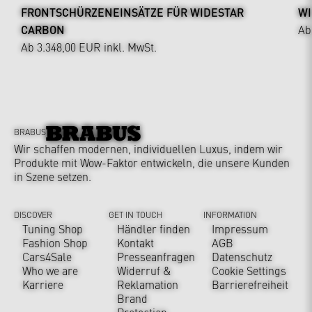
FRONTSCHÜRZENEINSÄTZE FÜR WIDESTAR
WI
CARBON
Ab
Ab 3.348,00 EUR
inkl. MwSt.
BRABUS
Wir schaffen modernen, individuellen Luxus, indem wir
Produkte mit Wow-Faktor entwickeln, die unsere Kunden
in Szene setzen.
DISCOVER
GET IN TOUCH
INFORMATION
Tuning Shop
Händler finden
Impressum
Fashion Shop
Kontakt
AGB
Cars4Sale
Presseanfragen
Datenschutz
Who we are
Widerruf &
Cookie Settings
Karriere
Reklamation
Barrierefreiheit
Brand
Protection