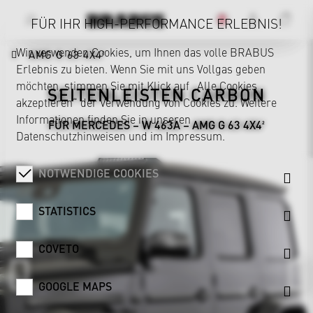
FÜR IHR HIGH-PERFORMANCE ERLEBNIS!
Wir verwenden Cookies, um Ihnen das volle BRABUS
AMG G 63 4X4²
Erlebnis zu bieten. Wenn Sie mit uns Vollgas geben
möchten, stimmen Sie mit Klick auf „Alle Cookies
SEITENLEISTEN CARBON
akzeptieren“ der Verwendung von Cookies zu. Weitere
Informationen finden Sie in unseren
FÜR MERCEDES – W 463A – AMG G 63 4X4²
Datenschutzhinweisen
und im
Impressum
.
NOTWENDIGE COOKIES
STATISTICS
COVETO
GOOGLE MAPS