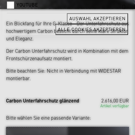
YOUTUBE
AUSWAHL AKZEPTIEREN
Ein Blickfang für Ihre G-Klasse - Der Unterfahrschutz aus
ALLE COOKIES AKZEPTIEREN
hochwertigem Carbon besticht durch seine klare Struktur
und Eleganz.
Der Carbon Unterfahrschutz wird in Kombination mit dem
Frontschürzenaufsatz montiert.
Bitte beachten Sie: Nicht in Verbindung mit WIDESTAR
montierbar.
Carbon Unterfahrschutz glänzend
2.616,00 EUR
Artikel verfügbar
Bitte wählen Sie eine passende Variante: