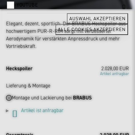
YOUTUBE
AUSWAHL AKZEPTIEREN
Elegant, dezent, sportlich: Der BRABUS Heckspoiler aus
ALLE COOKIES AKZEPTIEREN
hochwertigem PUR-R-RIM sorgt mit verbesserter
Aerodynamik für verstärkten Anpressdruck und mehr
Vortriebskraft.
Heckspoiler
2.028,00 EUR
Artikel anfragbar
Lieferung & Montage
Montage und Lackierung bei
BRABUS
Artikel ist anfragbar
Gesamtpreis
2.028,00 EUR