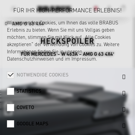
FÜR IHR HIGH-PERFORMANCE ERLEBNIS!
Wir verwenden Cookies, um Ihnen das volle BRABUS
AMG G 63 4X4²
Erlebnis zu bieten. Wenn Sie mit uns Vollgas geben
möchten, stimmen Sie mit Klick auf „Alle Cookies
HECKSPOILER
akzeptieren“ der Verwendung von Cookies zu. Weitere
Informationen finden Sie in unseren
FÜR MERCEDES – W 463A – AMG G 63 4X4²
Datenschutzhinweisen
und im
Impressum
.
NOTWENDIGE COOKIES
STATISTICS
COVETO
GOOGLE MAPS