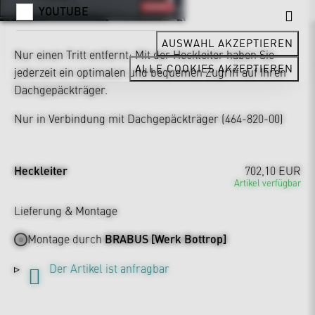
YOUTUBE
AUSWAHL AKZEPTIEREN
Nur einen Tritt entfernt: Mit der Heckleiter haben Sie
ALLE COOKIES AKZEPTIEREN
jederzeit ein optimalen und bequemen Zugriff auf Ihren
Dachgepäckträger.
Nur in Verbindung mit Dachgepäckträger (464-820-00)
Heckleiter
702,10 EUR
Artikel verfügbar
Lieferung & Montage
Montage durch
BRABUS [Werk Bottrop]
Der Artikel ist anfragbar