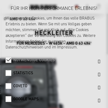
FÜR IHR HIGH-PERFORMANCE ERLEBNIS!
Wir verwenden Cookies, um Ihnen das volle BRABUS
AMG G 63 4X4²
Erlebnis zu bieten. Wenn Sie mit uns Vollgas geben
möchten, stimmen Sie mit Klick auf „Alle Cookies
HECKLEITER
akzeptieren“ der Verwendung von Cookies zu. Weitere
Informationen finden Sie in unseren
FÜR MERCEDES – W 463A – AMG G 63 4X4²
Datenschutzhinweisen
und im
Impressum
.
NOTWENDIGE COOKIES
STATISTICS
COVETO
GOOGLE MAPS