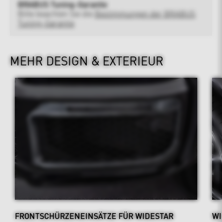
BRABUS Tuning-Garantie
Bitte beachten Sie die
Bestimmungen der BRABUS
Tuning-Garantie
MEHR DESIGN & EXTERIEUR
FRONTSCHÜRZENEINSÄTZE FÜR WIDESTAR
WI