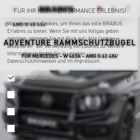
FÜR IHR HIGH-PERFORMANCE ERLEBNIS!
Wir verwenden Cookies, um Ihnen das volle BRABUS
AMG G 63 4X4²
Erlebnis zu bieten. Wenn Sie mit uns Vollgas geben
möchten, stimmen Sie mit Klick auf „Alle Cookies
ADVENTURE RAMMSCHUTZBÜGEL
akzeptieren“ der Verwendung von Cookies zu. Weitere
Informationen finden Sie in unseren
FÜR MERCEDES – W 463A – AMG G 63 4X4²
Datenschutzhinweisen
und im
Impressum
.
NOTWENDIGE COOKIES
STATISTICS
COVETO
GOOGLE MAPS