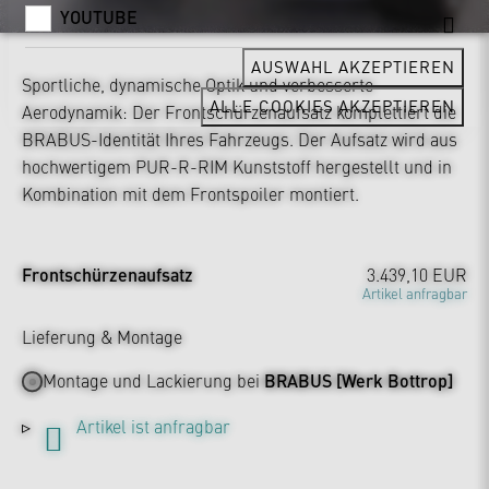
YOUTUBE
AUSWAHL AKZEPTIEREN
Sportliche, dynamische Optik und verbesserte
ALLE COOKIES AKZEPTIEREN
Aerodynamik: Der Frontschürzenaufsatz komplettiert die
BRABUS-Identität Ihres Fahrzeugs. Der Aufsatz wird aus
hochwertigem PUR-R-RIM Kunststoff hergestellt und in
Kombination mit dem Frontspoiler montiert.
Frontschürzenaufsatz
3.439,10 EUR
Artikel anfragbar
Lieferung & Montage
Montage und Lackierung bei
BRABUS [Werk Bottrop]
Artikel ist anfragbar