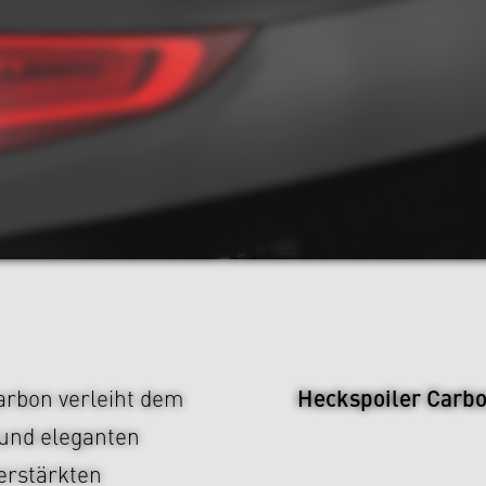
Heckspoiler Carb
rbon verleiht dem
 und eleganten
erstärkten