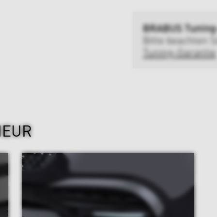
BRABUS Tuning
Bitte beachten S
Tuning-Garantie
IEUR