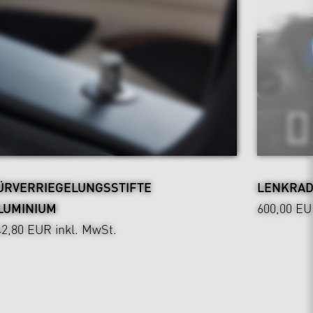
ÜRVERRIEGELUNGSSTIFTE
LENKRAD
LUMINIUM
600,00 E
42,80 EUR
inkl. MwSt.