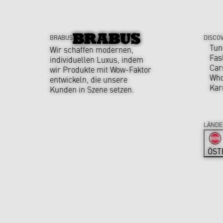
BRABUS
DISCO
Tun
Wir schaffen modernen,
Fas
individuellen Luxus, indem
Car
wir Produkte mit Wow-Faktor
Who
entwickeln, die unsere
Kar
Kunden in Szene setzen.
LÄNDE
ÖST