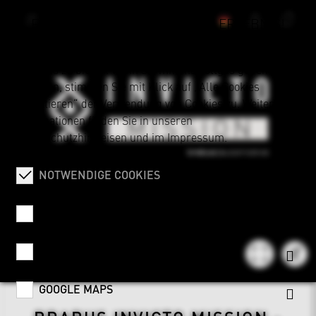
FÜR IHR HIGH-PERFORMANCE ERLEBNIS!
Wir verwenden Cookies, um Ihnen das volle BRABUS
Erlebnis zu bieten. Wenn Sie mit uns Vollgas geben
möchten, stimmen Sie mit Klick auf „Alle Cookies
akzeptieren“ der Verwendung von Cookies zu. Weitere
Informationen finden Sie in unseren
Datenschutzhinweisen
und im
Impressum
.
NOTWENDIGE COOKIES
STATISTICS
COVETO
GOOGLE MAPS