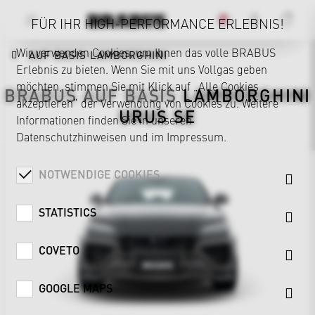
FÜR IHR HIGH-PERFORMANCE ERLEBNIS!
Wir verwenden Cookies, um Ihnen das volle BRABUS
AUF BASIS LAMBORGHINI
Erlebnis zu bieten. Wenn Sie mit uns Vollgas geben
möchten, stimmen Sie mit Klick auf „Alle Cookies
BRABUS AUF BASIS
LAMBORGHINI
akzeptieren“ der Verwendung von Cookies zu. Weitere
URUS SE
Informationen finden Sie in unseren
Datenschutzhinweisen
und im
Impressum
.
NOTWENDIGE COOKIES
STATISTICS
COVETO
GOOGLE MAPS