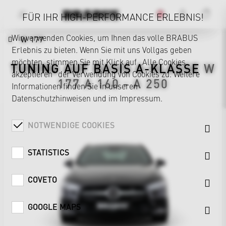
FÜR IHR HIGH-PERFORMANCE ERLEBNIS!
Wir verwenden Cookies, um Ihnen das volle BRABUS
W 177
Erlebnis zu bieten. Wenn Sie mit uns Vollgas geben
möchten, stimmen Sie mit Klick auf „Alle Cookies
TUNING AUF BASIS
A-KLASSE
W
akzeptieren“ der Verwendung von Cookies zu. Weitere
177
A 160 - A 250
Informationen finden Sie in unseren
Datenschutzhinweisen
und im
Impressum
.
NOTWENDIGE COOKIES
STATISTICS
COVETO
GOOGLE MAPS