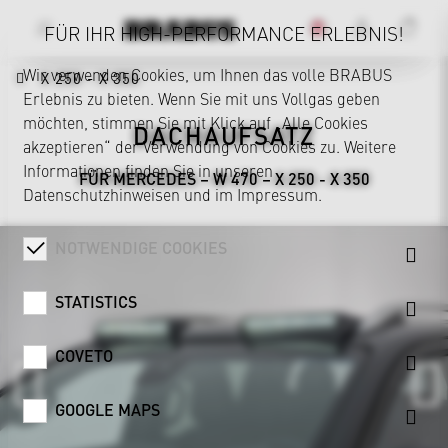
FÜR IHR HIGH-PERFORMANCE ERLEBNIS!
Wir verwenden Cookies, um Ihnen das volle BRABUS
X 250 - X 350
Erlebnis zu bieten. Wenn Sie mit uns Vollgas geben
möchten, stimmen Sie mit Klick auf „Alle Cookies
DACHAUFSATZ
akzeptieren“ der Verwendung von Cookies zu. Weitere
Informationen finden Sie in unseren
FÜR MERCEDES – W 470 – X 250 - X 350
Datenschutzhinweisen
und im
Impressum
.
NOTWENDIGE COOKIES
STATISTICS
COVETO
GOOGLE MAPS