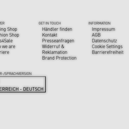
VER
GET IN TOUCH
INFORMATION
ing Shop
Händler finden
Impressum
hion Shop
Kontakt
AGB
s4Sale
Presseanfragen
Datenschutz
 we are
Widerruf &
Cookie Settings
riere
Reklamation
Barrierefreiheit
Brand Protection
R-/SPRACHVERSION
ERREICH - DEUTSCH