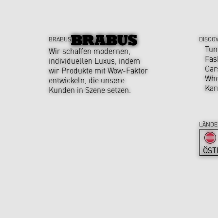
BRABUS
DISCO
Tun
Wir schaffen modernen,
Fas
individuellen Luxus, indem
Car
wir Produkte mit Wow-Faktor
Who
entwickeln, die unsere
Kar
Kunden in Szene setzen.
LÄNDE
ÖST