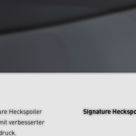
Signature Heckspo
ture Heckspoiler
it verbesserter
druck.