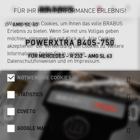
FÜR IHR HIGH-PERFORMANCE ERLEBNIS!
Wir verwenden Cookies, um Ihnen das volle BRABUS
AMG SL 63
Erlebnis zu bieten. Wenn Sie mit uns Vollgas geben
möchten, stimmen Sie mit Klick auf „Alle Cookies
POWERXTRA B40S-750
akzeptieren“ der Verwendung von Cookies zu. Weitere
Informationen finden Sie in unseren
FÜR MERCEDES – R 232 – AMG SL 63
Datenschutzhinweisen
und im
Impressum
.
NOTWENDIGE COOKIES
STATISTICS
COVETO
GOOGLE MAPS