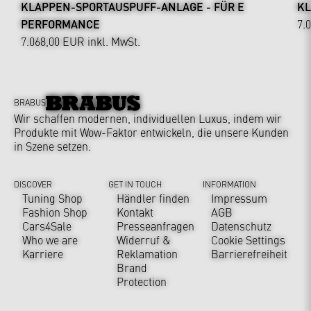
KLAPPEN-SPORTAUSPUFF-ANLAGE - FÜR E
KL
PERFORMANCE
7.
7.068,00 EUR
inkl. MwSt.
BRABUS
Wir schaffen modernen, individuellen Luxus, indem wir
Produkte mit Wow-Faktor entwickeln, die unsere Kunden
in Szene setzen.
DISCOVER
GET IN TOUCH
INFORMATION
Tuning Shop
Händler finden
Impressum
Fashion Shop
Kontakt
AGB
Cars4Sale
Presseanfragen
Datenschutz
Who we are
Widerruf &
Cookie Settings
Karriere
Reklamation
Barrierefreiheit
Brand
Protection