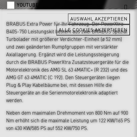
YOUTUBE
AUSWAHL AKZEPTIEREN
BRABUS Extra Power für Ihr Fahrzeug: Der PowerXtra
ALLE COOKIES AKZEPTIEREN
B40S-750 Leistungskit besteht aus zwei BRABUS Spezial
Turbolader mit größerer Verdichter-Einheit (ø 52 mm)
und zwei geänderten Rumpfgruppen mit verstärkter
Axiallagerung. Ergänzt wird die Leistungssteigerung
durch die BRABUS PowerXtra Zusatzsteuergeräte für die
Motorelektronik des AMG SL 63 4MATIC+ (R 232) und des
AMG GT 63 4MATIC (C 192). Den Steuergeräten liegen
Plug & Play Kabelbäume bei, mit dessen Hilfe die
Steuergeräte an die Serienmotorelektronik adaptiert
werden.
Neben dem maximalen Drehmoment von 800 Nm auf 900
Nm erhöht sich die maximale Leistung um 122 KW/165 PS
von 430 KW/585 PS auf 552 KW/750 PS.