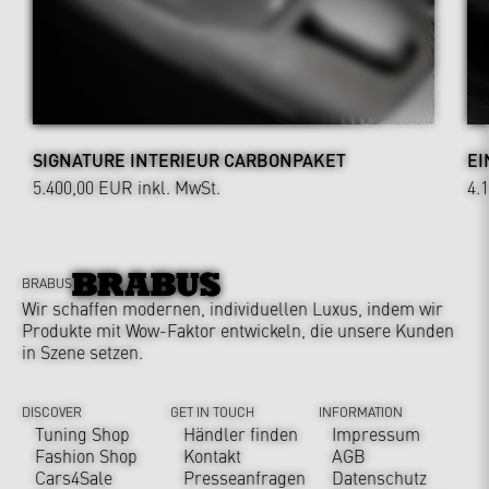
SIGNATURE INTERIEUR CARBONPAKET
EI
5.400,00 EUR
inkl. MwSt.
4.
BRABUS
Wir schaffen modernen, individuellen Luxus, indem wir
Produkte mit Wow-Faktor entwickeln, die unsere Kunden
in Szene setzen.
DISCOVER
GET IN TOUCH
INFORMATION
Tuning Shop
Händler finden
Impressum
Fashion Shop
Kontakt
AGB
Cars4Sale
Presseanfragen
Datenschutz