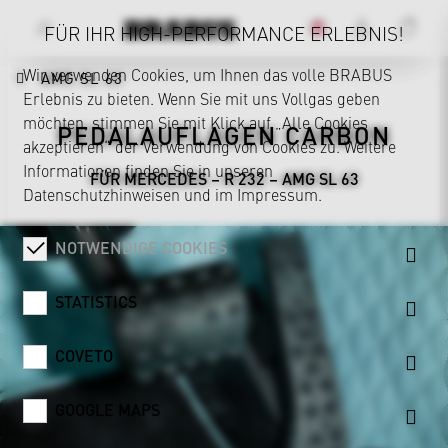
FÜR IHR HIGH-PERFORMANCE ERLEBNIS!
Wir verwenden Cookies, um Ihnen das volle BRABUS
AMG SL 63
Erlebnis zu bieten. Wenn Sie mit uns Vollgas geben
möchten, stimmen Sie mit Klick auf „Alle Cookies
PEDALAUFLAGEN CARBON
akzeptieren“ der Verwendung von Cookies zu. Weitere
Informationen finden Sie in unseren
FÜR MERCEDES – R 232 – AMG SL 63
Datenschutzhinweisen
und im
Impressum
.
NOTWENDIGE COOKIES
STATISTICS
COVETO
GOOGLE MAPS