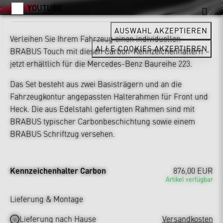
YOUTUBE
AUSWAHL AKZEPTIEREN
Verleihen Sie Ihrem Fahrzeug einen individuellen
ALLE COOKIES AKZEPTIEREN
BRABUS Touch mit diesen Carbon-Kennzeichenhaltern –
jetzt erhältlich für die Mercedes-Benz Baureihe 223.
Das Set besteht aus zwei Basisträgern und an die
Fahrzeugkontur angepassten Halterahmen für Front und
Heck. Die aus Edelstahl gefertigten Rahmen sind mit
BRABUS typischer Carbonbeschichtung sowie einem
BRABUS Schriftzug versehen.
Kennzeichenhalter Carbon
876,00 EUR
Artikel verfügbar
Lieferung & Montage
Lieferung nach Hause
Versandkosten