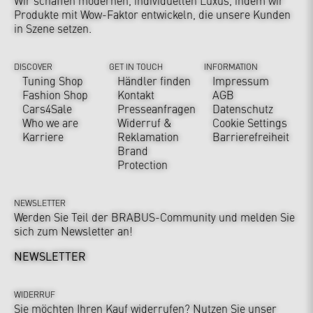
Wir schaffen modernen, individuellen Luxus, indem wir
Produkte mit Wow-Faktor entwickeln, die unsere Kunden
in Szene setzen.
DISCOVER
GET IN TOUCH
INFORMATION
Tuning Shop
Händler finden
Impressum
Fashion Shop
Kontakt
AGB
Cars4Sale
Presseanfragen
Datenschutz
Who we are
Widerruf &
Cookie Settings
Karriere
Reklamation
Barrierefreiheit
Brand
Protection
NEWSLETTER
Werden Sie Teil der BRABUS-Community und melden Sie
sich zum Newsletter an!
NEWSLETTER
WIDERRUF
Sie möchten Ihren Kauf widerrufen? Nutzen Sie unser