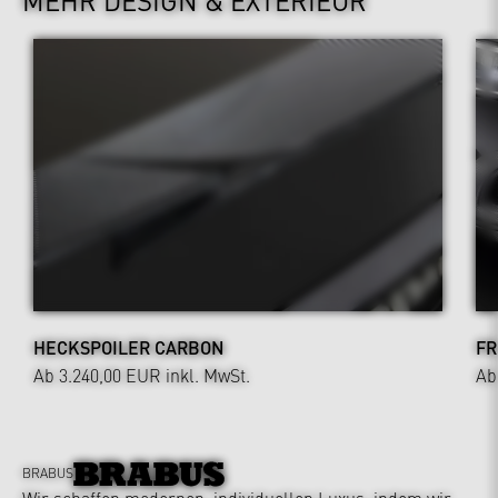
HECKSPOILER CARBON
FR
Ab 3.240,00 EUR
inkl. MwSt.
Ab
BRABUS