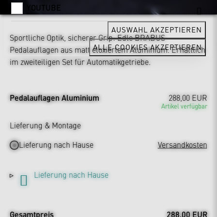
YOUTUBE
AUSWAHL AKZEPTIEREN
Sportliche Optik, sicherer Grip: Edle BRABUS
ALLE COOKIES AKZEPTIEREN
Pedalauflagen aus matt eloxiertem Aluminium. Erhältlich
im zweiteiligen Set für Automatikgetriebe.
Pedalauflagen Aluminium
288,00 EUR
Artikel verfügbar
Lieferung & Montage
Lieferung nach Hause
Versandkosten
Lieferung nach Hause
Gesamtpreis
288,00 EUR