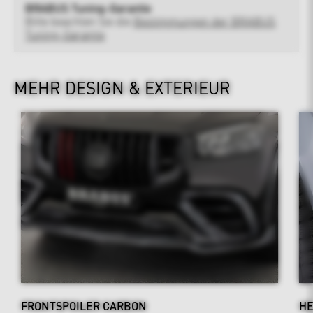
BRABUS Tuning-Garantie
Bitte beachten Sie die
Bestimmungen der BRABUS
Tuning-Garantie
MEHR DESIGN & EXTERIEUR
FRONTSPOILER CARBON
HE