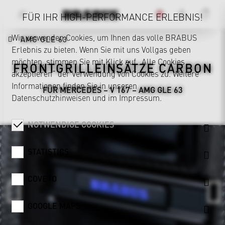
FÜR IHR HIGH-PERFORMANCE ERLEBNIS!
Wir verwenden Cookies, um Ihnen das volle BRABUS
AMG GLE 63
Erlebnis zu bieten. Wenn Sie mit uns Vollgas geben
möchten, stimmen Sie mit Klick auf „Alle Cookies
FRONTGRILLEINSÄTZE CARBON
akzeptieren“ der Verwendung von Cookies zu. Weitere
Informationen finden Sie in unseren
FÜR MERCEDES – V 167 – AMG GLE 63
Datenschutzhinweisen
und im
Impressum
.
NOTWENDIGE COOKIES
STATISTICS
COVETO
GOOGLE MAPS