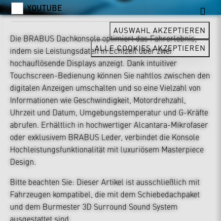
YOUTUBE
AUSWAHL AKZEPTIEREN
Die BRABUS Dachkonsole optimiert das Fahrerlebnis,
ALLE COOKIES AKZEPTIEREN
indem sie Leistungsdaten in Echtzeit über zwei
hochauflösende Displays anzeigt. Dank intuitiver
Touchscreen-Bedienung können Sie nahtlos zwischen den
digitalen Anzeigen umschalten und so eine Vielzahl von
Informationen wie Geschwindigkeit, Motordrehzahl,
Uhrzeit und Datum, Umgebungstemperatur und G-Kräfte
abrufen. Erhältlich in hochwertiger Alcantara-Mikrofaser
oder exklusivem BRABUS Leder, verbindet die Konsole
Hochleistungsfunktionalität mit luxuriösem Masterpiece
Design.
Bitte beachten Sie: Dieser Artikel ist ausschließlich mit
Fahrzeugen kompatibel, die mit dem Schiebedachpaket
und dem Burmester 3D Surround Sound System
ausgestattet sind.