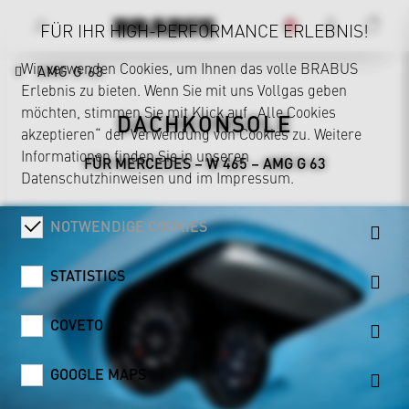
FÜR IHR HIGH-PERFORMANCE ERLEBNIS!
Wir verwenden Cookies, um Ihnen das volle BRABUS
AMG G 63
Erlebnis zu bieten. Wenn Sie mit uns Vollgas geben
möchten, stimmen Sie mit Klick auf „Alle Cookies
DACHKONSOLE
akzeptieren“ der Verwendung von Cookies zu. Weitere
Informationen finden Sie in unseren
FÜR MERCEDES – W 465 – AMG G 63
Datenschutzhinweisen
und im
Impressum
.
NOTWENDIGE COOKIES
STATISTICS
COVETO
GOOGLE MAPS