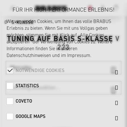
FÜR IHR HIGH-PERFORMANCE ERLEBNIS!
Wir verwenden Cookies, um Ihnen das volle BRABUS
S-KLASSE
Erlebnis zu bieten. Wenn Sie mit uns Vollgas geben
möchten, stimmen Sie mit Klick auf „Alle Cookies
TUNING AUF BASIS
S-KLASSE
V
akzeptieren“ der Verwendung von Cookies zu. Weitere
223
Informationen finden Sie in unseren
Datenschutzhinweisen
und im
Impressum
.
Mercedes
NOTWENDIGE COOKIES
STATISTICS
COVETO
GOOGLE MAPS