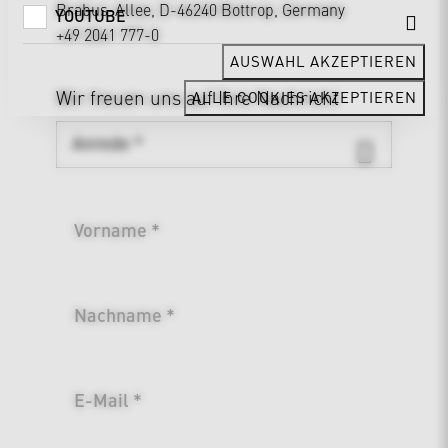
Brabus-Allee, D-46240 Bottrop, Germany
YOUTUBE
+49 2041 777-0
AUSWAHL AKZEPTIEREN
Wir freuen uns auf Ihre Nachricht
ALLE COOKIES AKZEPTIEREN
Vorname *
Nachname *
E-Mail *