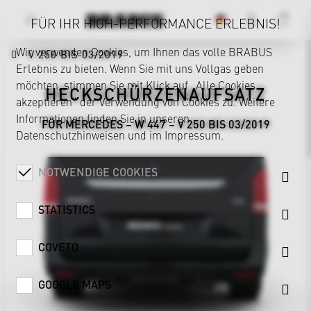
FÜR IHR HIGH-PERFORMANCE ERLEBNIS!
Wir verwenden Cookies, um Ihnen das volle BRABUS
V 250 BIS 03/2019
Erlebnis zu bieten. Wenn Sie mit uns Vollgas geben
möchten, stimmen Sie mit Klick auf „Alle Cookies
HECKSCHÜRZENAUFSATZ
akzeptieren“ der Verwendung von Cookies zu. Weitere
Informationen finden Sie in unseren
FÜR MERCEDES – W 447 – V 250 BIS 03/2019
Datenschutzhinweisen
und im
Impressum
.
NOTWENDIGE COOKIES
STATISTICS
COVETO
GOOGLE MAPS