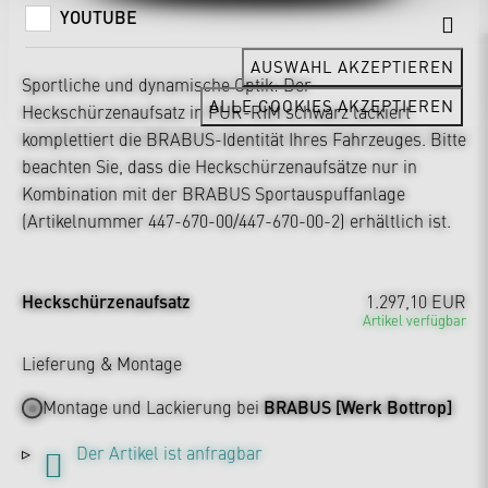
YOUTUBE
AUSWAHL AKZEPTIEREN
Sportliche und dynamische Optik: Der
ALLE COOKIES AKZEPTIEREN
Heckschürzenaufsatz in PUR-RIM schwarz lackiert
komplettiert die BRABUS-Identität Ihres Fahrzeuges. Bitte
beachten Sie, dass die Heckschürzenaufsätze nur in
Kombination mit der BRABUS Sportauspuffanlage
(Artikelnummer 447-670-00/447-670-00-2) erhältlich ist.
Heckschürzenaufsatz
1.297,10 EUR
Artikel verfügbar
Lieferung & Montage
Montage und Lackierung bei
BRABUS [Werk Bottrop]
Der Artikel ist anfragbar