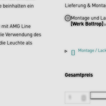
Lieferung & Monta
e beinhalten ein
Montage und La
[Werk Bottrop]
ä
e mit AMG Line
 die Verwendung des
 die Leuchte als
Montage / Lac
Gesamtpreis