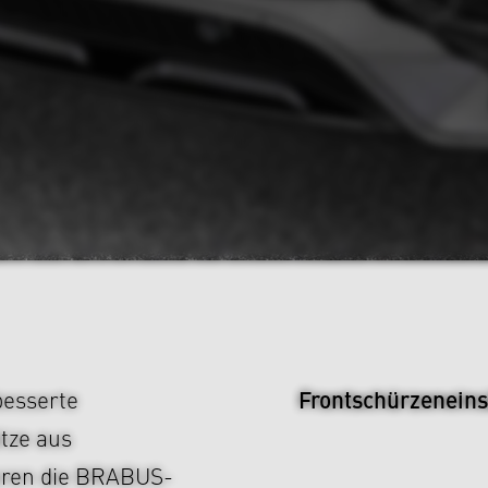
Frontschürzeneins
besserte
tze aus
eren die BRABUS-