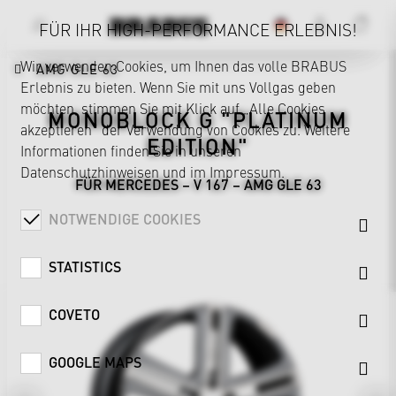
FÜR IHR HIGH-PERFORMANCE ERLEBNIS!
Wir verwenden Cookies, um Ihnen das volle BRABUS
AMG GLE 63
Erlebnis zu bieten. Wenn Sie mit uns Vollgas geben
möchten, stimmen Sie mit Klick auf „Alle Cookies
MONOBLOCK G "PLATINUM
akzeptieren“ der Verwendung von Cookies zu. Weitere
EDITION"
Informationen finden Sie in unseren
Datenschutzhinweisen
und im
Impressum
.
FÜR MERCEDES – V 167 – AMG GLE 63
NOTWENDIGE COOKIES
STATISTICS
COVETO
GOOGLE MAPS