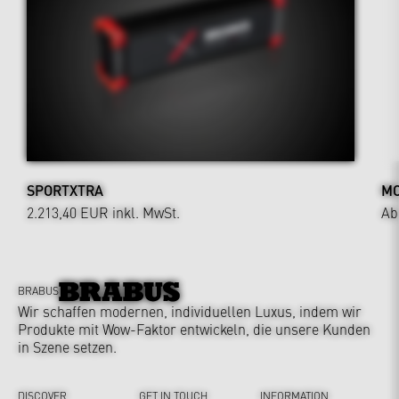
SPORTXTRA
MO
2.213,40 EUR
inkl. MwSt.
Ab
BRABUS
Wir schaffen modernen, individuellen Luxus, indem wir
Produkte mit Wow-Faktor entwickeln, die unsere Kunden
in Szene setzen.
DISCOVER
GET IN TOUCH
INFORMATION