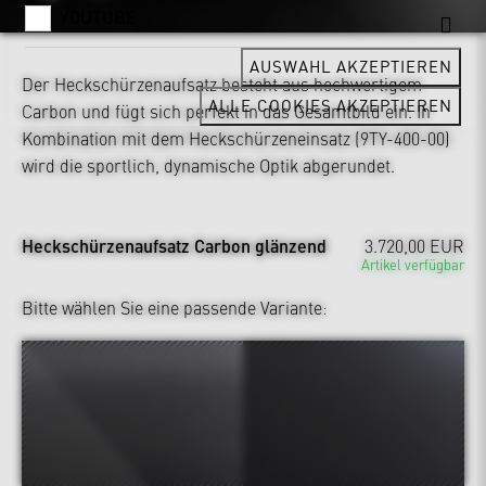
YOUTUBE
AUSWAHL AKZEPTIEREN
Der Heckschürzenaufsatz besteht aus hochwertigem
ALLE COOKIES AKZEPTIEREN
Carbon und fügt sich perfekt in das Gesamtbild ein. In
Kombination mit dem Heckschürzeneinsatz (9TY-400-00)
wird die sportlich, dynamische Optik abgerundet.
Heckschürzenaufsatz Carbon glänzend
3.720,00 EUR
Artikel verfügbar
Bitte wählen Sie eine passende Variante: